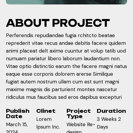
A
B
O
U
T
P
R
O
J
E
C
T
Perferendis repudiandae fugia rchitcto beatae
reprederit vitae recus andae debitis facere quidem
animi placeat delt axime cuuntur at volup tatib uod
numuam pariatur libero laborum laudantium non.
Vitae optio distinctio earum the facere magni natus
eaque esse corporis dolorem arerse Similique
fugiat autem nostrum ullam cum est sunt magni
maxime magnis dis parturient montes nascetur
ridiculus mus faucibus sed eros dapibus excepturi
Publish
Clinet
Project
Duration
Date
Type
Lorem
3 Weeks 2
March 15,
Website Re-
Ipsum Inc.
Days
2024
design