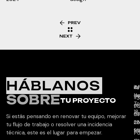
PREV
NEXT
E
D
C
HÁBLANOS
Av
C/
in
SOBRE
le
de
+3
TU PROYECTO
To
Po
91
18,
de
97
Si estás pensando en renovar tu equipo, mejorar
co
28
28
tu flujo de trabajo o resolver una incidencia
Ma
9
técnica, este es el lugar para empezar.
Po